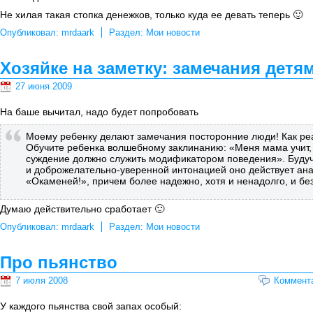
Не хилая такая стопка денежков, только куда ее девать теперь 🙂
Опубликовал:
mrdaark
Раздел:
Мои новости
Хозяйке на заметку: замечания детя
27 июня 2009
На баше вычитал, надо будет попробовать
Моему ребенку делают замечания посторонние люди! Как ре
Обучите ребенка волшебному заклинанию: «Меня мама учит, 
суждение должно служить модификатором поведения». Будуч
и доброжелательно-уверенной интонацией оно действует ан
«Окаменей!», причем более надежно, хотя и ненадолго, и б
Думаю действительно сработает 🙂
Опубликовал:
mrdaark
Раздел:
Мои новости
Про пьянство
7 июля 2008
Коммент
У каждого пьянства свой запах особый: