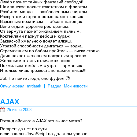
Ликёр пахнет тайных фантазий свободой.
Шампанское пахнет кокетством и флиртом.
Разбитая морда — разбавленным спиртом.
Развратом и страстностью пахнет коньяк.
Взрывным позитивом — абсент натощак.
Вино отдаёт дорогим рестораном.
От вермута пахнет хихиканьем пьяным.
Коктейлями пахнут дебош и кураж.
Закваской хмельною воняет алкаш.
Утратой способности двигаться — водка.
Стремленьем по бабам пройтись — виски стопка.
Джин пахнет желаньем нажраться красиво.
Желаньем отлить отличается пиво.
Похмельем тяжёлым с утра — арманьяк…
И только лишь трезвость не пахнет никак!!!
ЗЫ. Не пейте люди, оно фуфел 🙂
Опубликовал:
mrdaark
Раздел:
Мои новости
AJAX
25 июня 2008
Ротанд айсикю: а AJAX это вынос мозга?
Remper: да нет по сути
если знаешь JavaScript на должном уровне