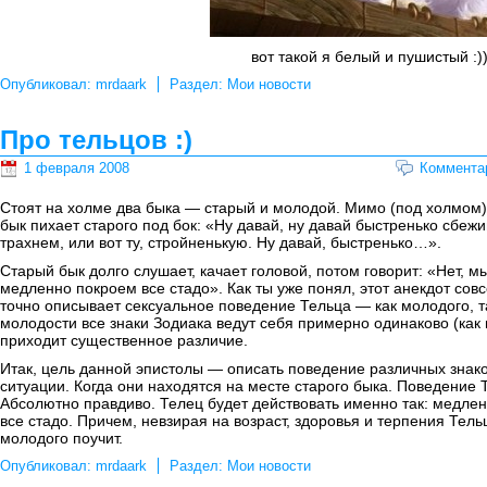
вот такой я белый и пушистый :))
Опубликовал:
mrdaark
Раздел:
Мои новости
Про тельцов :)
1 февраля 2008
Коммента
Стоят на холме два быка — старый и молодой. Мимо (под холмом)
бык пихает старого под бок: «Ну давай, ну давай быстренько сбежи
трахнем, или вот ту, стройненькую. Ну давай, быстренько…».
Старый бык долго слушает, качает головой, потом говорит: «Нет, 
медленно покроем все стадо». Как ты уже понял, этот анекдот сов
точно описывает сексуальное поведение Тельца — как молодого, та
молодости все знаки Зодиака ведут себя примерно одинаково (как 
приходит существенное различие.
Итак, цель данной эпистолы — описать поведение различных знако
ситуации. Когда они находятся на месте старого быка. Поведение 
Абсолютно правдиво. Телец будет действовать именно так: медлен
все стадо. Причем, невзирая на возраст, здоровья и терпения Тель
молодого поучит.
Опубликовал:
mrdaark
Раздел:
Мои новости