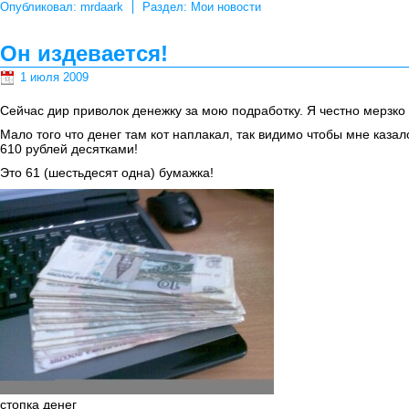
Опубликовал:
mrdaark
Раздел:
Мои новости
Он издевается!
1 июля 2009
Сейчас дир приволок денежку за мою подработку. Я честно мерзко 
Мало того что денег там кот наплакал, так видимо чтобы мне казал
610 рублей десятками!
Это 61 (шестьдесят одна) бумажка!
стопка денег