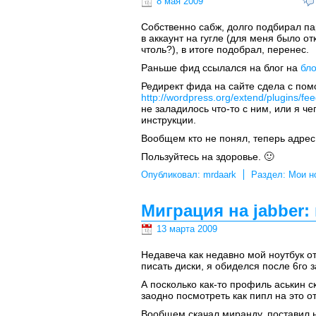
8 мая 2009
Собственно сабж, долго подбирал па
в аккаунт на гугле (для меня было о
чтоль?), в итоге подобрал, перенес.
Раньше фид ссылался на блог на
бло
Редирект фида на сайте сдела с пом
http://wordpress.org/extend/plugins/fee
не заладилось что-то с ним, или я че
инструкции.
Вообщем кто не понял, теперь адрес
Пользуйтесь на здоровье. 🙂
Опубликовал:
mrdaark
Раздел:
Мои н
Миграция на jabber:
13 марта 2009
Недавеча как недавно мой ноутбук от
писать диски, я обиделся после 6го з
А посколько как-то профиль аськин с
заодно посмотреть как пипл на это от
Вообщем скачал миранду, поставил н