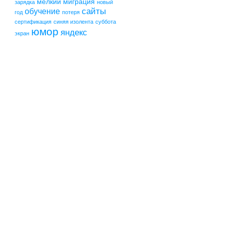
мелкий
миграция
зарядка
новый
сайты
обучение
год
потеря
сертификация
синяя изолента
суббота
юмор
яндекс
экран