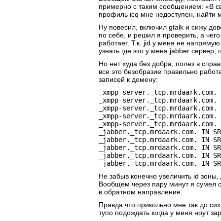
примерно с таким сообщением: «В свя
профиль icq мне недоступен, найти 
Ну повесил, включил gtalk и сижу дов
по себе, и решил я проверить, а чег
работает. Т.к. jid у меня не напряму
узнать где это у меня jabber сервер, 
Но нет худа без добра, полез в справ
все это безобразие правильно работа
записей к домену:
_xmpp-server._tcp.mrdaark.com. 
_xmpp-server._tcp.mrdaark.com. 
_xmpp-server._tcp.mrdaark.com. 
_xmpp-server._tcp.mrdaark.com. 
_xmpp-server._tcp.mrdaark.com. 
_jabber._tcp.mrdaark.com. IN SR
_jabber._tcp.mrdaark.com. IN SR
_jabber._tcp.mrdaark.com. IN SR
_jabber._tcp.mrdaark.com. IN SR
_jabber._tcp.mrdaark.com. IN SR
Не забыв конечно увеличить id зоны,
Вообщем через пару минут я сумел от
в обратном направление.
Правда что прикольно мне так до сих
тупо подождать когда у меня ноут зар