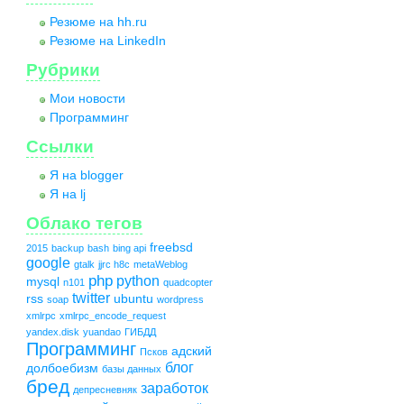
Резюме на hh.ru
Резюме на LinkedIn
Рубрики
Мои новости
Программинг
Ссылки
Я на blogger
Я на lj
Облако тегов
freebsd
2015
backup
bash
bing api
google
gtalk
jjrc h8c
metaWeblog
php
python
mysql
n101
quadcopter
twitter
rss
ubuntu
soap
wordpress
xmlrpc
xmlrpc_encode_request
yandex.disk
yuandao
ГИБДД
Программинг
адский
Псков
блог
долбоебизм
базы данных
бред
заработок
депресневняк