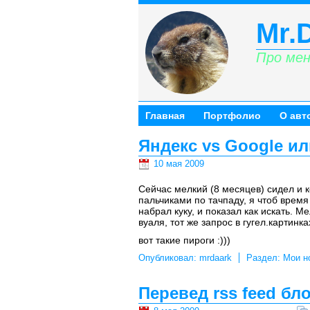
Mr.
Про мен
Главная
Портфолио
О авт
Яндекс vs Google и
10 мая 2009
Сейчас мелкий (8 месяцев) сидел и 
пальчиками по тачпаду, я чтоб время
набрал куку, и показал как искать. 
вуаля, тот же запрос в гугел.картинках
вот такие пироги :)))
Опубликовал:
mrdaark
Раздел:
Мои н
Перевед rss feed бло