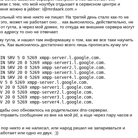
зи с тем, что мой ноутбук отдыхает в сервисном центре и
меня можно в jabber: i@mrdaark.com.»
ольный что мне никто не пишет. На третий день стало как-то не
о это, может не работает оно… как выяснилось, действительно, не
ю от гугла, а через мой домен, то откуда же внешние сервера могут
по адресу то оно не отвечает.
ку гугла, и нашел там информашку о том, как же все таки научить
ть. Как выяснилось достаточно всего лишь прописать кучку srv
IN SRV 5 0 5269 xmpp-server.l.google.com.
IN SRV 20 0 5269 xmpp-server1.l.google.com.
IN SRV 20 0 5269 xmpp-server2.l.google.com.
IN SRV 20 0 5269 xmpp-server3.l.google.com.
IN SRV 20 0 5269 xmpp-server4.l.google.com.
V 5 0 5269 xmpp-server.l.google.com.
V 20 0 5269 xmpp-server1.l.google.com.
V 20 0 5269 xmpp-server2.l.google.com.
V 20 0 5269 xmpp-server3.l.google.com.
V 20 0 5269 xmpp-server4.l.google.com.
 дабы оно обновилось на родительских dns-серверах.
править сообщение из вне на мой jid, а еще через пару часов и
 пор никто и не написал, или народ решил не запариваться и
аботает или одно из двух. :))