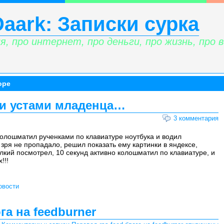
Daark: Записки сурка
я, про интернет, про деньги, про жизнь, про вс
оре
ли устами младенца…
3 комментария
колошматил рученками по клавиатуре ноутбука и водил
 зря не пропадало, решил показать ему картинки в яндексе,
Мелкий посмотрел, 10 секунд активно колошматил по клавиатуре, и
!!!
овости
га на feedburner