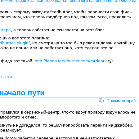
Комментарии
к записи Перевед rss feed блога на feedburner
отключены
роль к старому аккаунту feedburner, чтобы перенести свои фиды
ткровением, что теперь фидбернер под крылом гугла, продались
ггере
, а теперь собственно ссылается на этот блог.
ощью вот этого плагина:
dburner-plugin/
, не смотря на то что был рекомендован другой, ну
го-то не понял или не работает оно, хотя сделал все по
 фида вот такой:
http://feeds.feedburner.com/mrdaark
🙂
овости
 начало пути
21 комментарий
правился в сервисный-центр, что-то вдруг приводу вздумалось не
апоротого и отнес.
кинуть не догадался, то решил попробовать перейти на джаббер,
реагирует.
а богом забытом сервере, настроил в ней автоответчик,