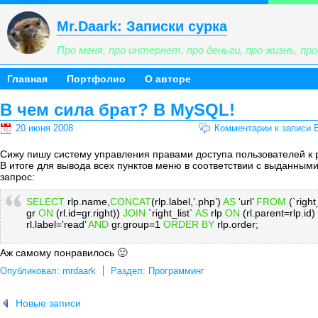
Mr.Daark: Записки сурка
Про меня, про интернет, про деньги, про жизнь, про 
Главная
Портфолио
О авторе
В чем сила брат? В MySQL!
20 июня 2008
Комментарии
к записи 
Сижу пишу систему управления правами доступа пользователей к
В итоге для вывода всех пунктов меню в соответствии с выданным
запрос:
SELECT
rlp.name,
CONCAT
(rlp.label,’.php’)
AS
‘url’
FROM
(`right
gr
ON
(rl.id=gr.right))
JOIN
`right_list`
AS
rlp
ON
(rl.parent=rlp.id)
rl.label=’read’
AND
gr.group=1
ORDER BY
rlp.order;
Аж самому понравилось 🙂
Опубликовал:
mrdaark
Раздел:
Программинг
Новые записи